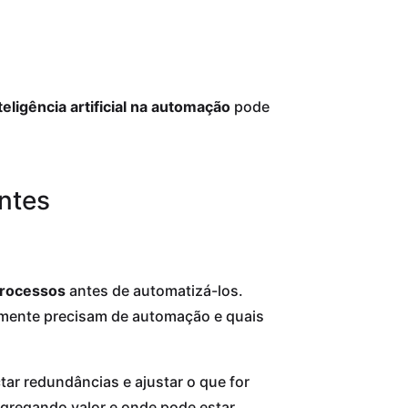
teligência artificial na automação
pode
ntes
rocessos
antes de automatizá-los.
almente precisam de automação e quais
ar redundâncias e ajustar o que for
gregando valor e onde pode estar