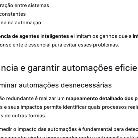
gração entre sistemas
 constantes
ana na automação
ência de agentes inteligentes
e limitam os ganhos que a
in
nsciente é essencial para evitar esses problemas.
ncia e garantir automações eficie
eliminar automações desnecessárias
ão redundante é realizar um
mapeamento detalhado dos p
s e seus impactos permite identificar quais processos re
s de outras formas.
medir o impacto das automações é fundamental para detect
 desempenho ajuda a compreender onde a automação está a