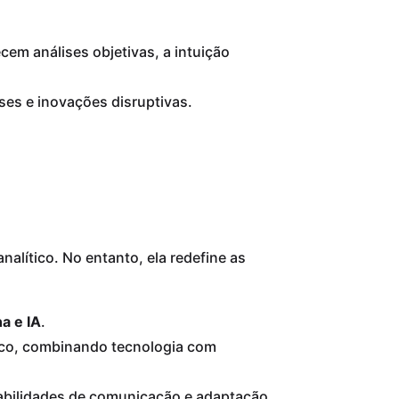
em análises objetivas, a intuição
es e inovações disruptivas.
analítico. No entanto, ela redefine as
a e IA
.
gico, combinando tecnologia com
abilidades de comunicação e adaptação