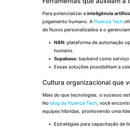
Ferramentas que auxiliam a
Para potencializar a
inteligência artifici
julgamento humano. A
Fluenza Tech
of
de fluxos personalizados e o gerencia
N8N:
plataforma de automação ope
humano.
Supabase:
backend como serviço q
Essas soluções possibilitam a cole
Cultura organizacional que v
Mais do que tecnologias, o sucesso est
No
blog da Fluenza Tech
, você encontr
equipes híbridas, promovendo uma lid
Estratégias para capacitação de l