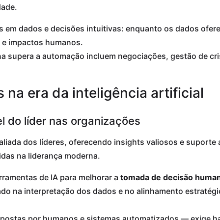
dade.
 em dados e decisões intuitivas: enquanto os dados oferec
es e impactos humanos.
a supera a automação incluem negociações, gestão de cris
na era da inteligência artificial
l do líder nas organizações
 aliada dos líderes, oferecendo insights valiosos e suporte 
idas na liderança moderna.
erramentas de IA para melhorar a
tomada de decisão human
ocado na interpretação dos dados e no alinhamento estraté
mpostas por humanos e sistemas automatizados — exige h