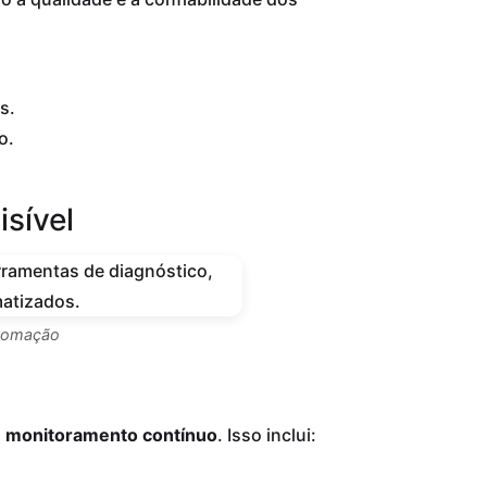
s.
o.
sível
utomação
e monitoramento contínuo
. Isso inclui: