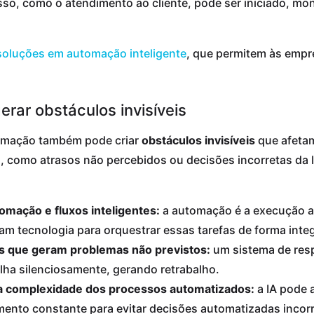
esso, como o atendimento ao cliente, pode ser iniciado, mo
soluções em automação inteligente
, que permitem às empr
rar obstáculos invisíveis
tomação também pode criar
obstáculos invisíveis
que afetam
, como atrasos não percebidos ou decisões incorretas da 
tomação e fluxos inteligentes:
a automação é a execução au
cam tecnologia para orquestrar essas tarefas de forma inte
 que geram problemas não previstos:
um sistema de res
lha silenciosamente, gerando retrabalho.
l na complexidade dos processos automatizados:
a IA pode 
ento constante para evitar decisões automatizadas incorr