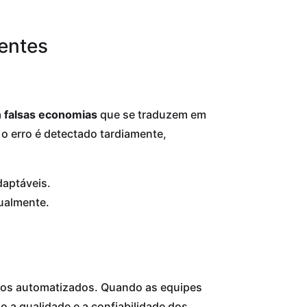
gentes
a
falsas economias
que se traduzem em
o erro é detectado tardiamente,
aptáveis.
nualmente.
xos automatizados. Quando as equipes
a qualidade e a confiabilidade dos